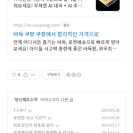
워보세요! 무제한 AI 대국 + AI 추천
수 복기 누적 4,200대 판매된 키바
인공지능바둑판!
http://m.coupang.com
광고
바둑 쿠팡 쿠팡에서 합리적인 가격으로
언제 어디서든 즐기는 바둑, 로켓배송으로 빠르게 받아
보세요! 아이들 사고력 훈련에 좋은 바둑판, 와우회원
캐시적립으로 더 알뜰하게!
4
구독하기
'
정신체조수학
' 카테고리의 다른 글
7×9=?
2014.05.26
(0)
유연한 사고 기르기
2014.05.26
(0)
비트코인의 암호화 원리
2014.02.17
(0)
문제풀이와 증명의 통쾌함과 즐거움
2014.02.11